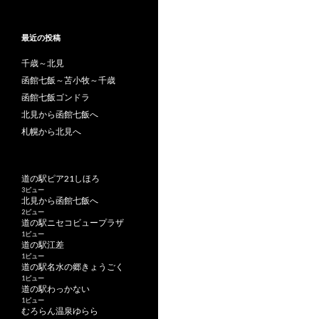
最近の投稿
千歳～北見
函館七飯～苫小牧～千歳
函館七飯ゴンドラ
北見から函館七飯へ
札幌から北見へ
道の駅ピア21しほろ
3ビュー
北見から函館七飯へ
2ビュー
道の駅ニセコビュープラザ
1ビュー
道の駅江差
1ビュー
道の駅名水の郷きょうごく
1ビュー
道の駅わっかない
1ビュー
むろらん温泉ゆらら