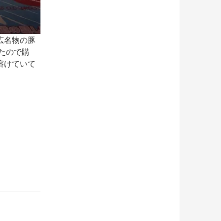
広名物の豚
たので購
溶けていて