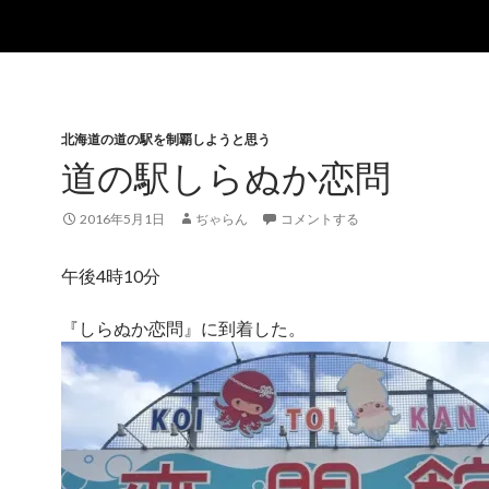
北海道の道の駅を制覇しようと思う
道の駅しらぬか恋問
2016年5月1日
ぢゃらん
コメントする
午後4時10分
『しらぬか恋問』に到着した。