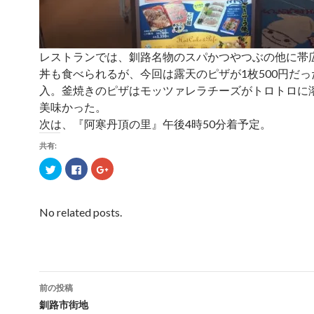
レストランでは、釧路名物のスパかつやつぶの他に帯
丼も食べられるが、今回は露天のピザが1枚500円だっ
入。釜焼きのピザはモッツァレラチーズがトロトロに
美味かった。
次は、『阿寒丹頂の里』午後4時50分着予定。
共有:
ク
F
ク
リ
a
リ
ッ
c
ッ
ク
e
ク
し
b
し
て
o
て
No related posts.
T
o
G
w
k
o
i
で
o
t
共
g
t
有
l
e
す
e
r
る
+
で
に
で
共
は
共
前の投稿
有
ク
有
(
リ
(
投
釧路市街地
新
ッ
新