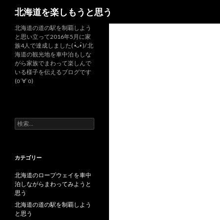
検
北海道を楽しもうと思う
索
北海道の道の駅を制覇しよう
と思い立って2016年5月に家
族4人で達成しました( •̀ᴗ•́ )/ 北
海道の観光地を車中泊もしな
がら家族でまわって楽しんで
いる様子を伝えるブログです
(о´∀`о)
検
索
:
カテゴリー
北海道のロープウェイを車中
泊しながらまわってみようと
思う
北海道の道の駅を制覇しよう
と思う