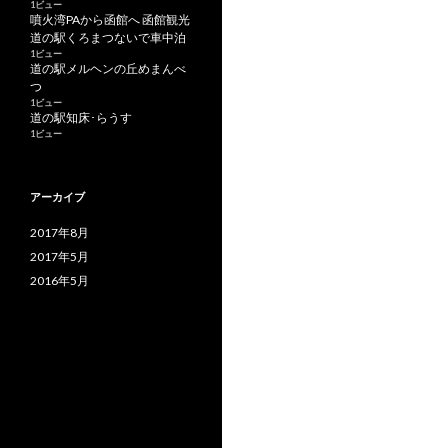
1ビュー
噴火湾PAから函館へ 函館観光
道の駅くろまつないで車中泊
1ビュー
道の駅メルヘンの丘めまんべ
つ
1ビュー
道の駅知床･らうす
1ビュー
アーカイブ
2017年8月
2017年5月
2016年5月