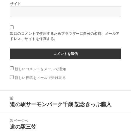
サイト
次回のコメントで使用するためブラウザーに自分の名前、メールア
ドレス、サイトを保存する。
新しいコメントをメールで通知
新しい投稿をメールで受け取る
投
前
稿
道の駅サーモンパーク千歳 記念きっぷ購入
前
ナ
の
ビ
投
次ページへ
ゲ
稿:
道の駅三笠
次
ー