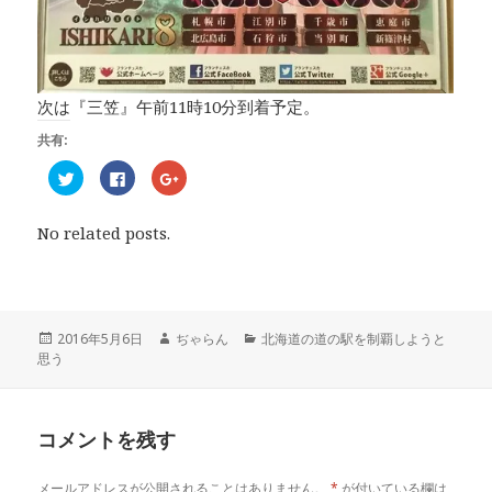
次は『三笠』午前11時10分到着予定。
共有:
ク
F
ク
リ
a
リ
ッ
c
ッ
ク
e
ク
し
b
し
No related posts.
て
o
て
T
o
G
w
k
o
i
で
o
t
共
g
t
有
l
e
す
e
r
る
+
投
2016年5月6日
作
ぢゃらん
カ
北海道の道の駅を制覇しようと
で
に
で
思う
稿
成
テ
共
は
共
有
ク
有
日:
者
ゴ
(
リ
(
リ
新
ッ
新
し
ク
し
ー
い
し
い
コメントを残す
ウ
て
ウ
ィ
く
ィ
ン
だ
ン
ド
さ
ド
メールアドレスが公開されることはありません。
*
が付いている欄は
ウ
い
ウ