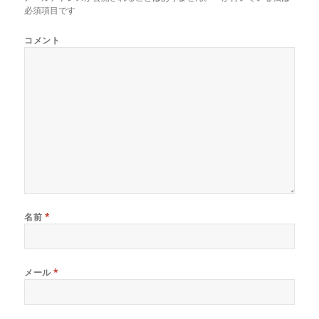
で
(
で
必須項目です
開
新
開
き
し
き
ま
い
ま
コメント
す
ウ
す
)
ィ
)
ン
ド
ウ
で
開
き
ま
す
)
名前
*
メール
*