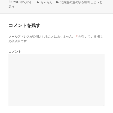
r
る
+
投
2016年5月5日
作
ぢゃらん
カ
北海道の道の駅を制覇しようと
で
に
で
思う
稿
成
テ
共
は
共
有
ク
有
日:
者
ゴ
(
リ
(
リ
新
ッ
新
し
ク
し
ー
い
し
い
コメントを残す
ウ
て
ウ
ィ
く
ィ
ン
だ
ン
ド
さ
ド
メールアドレスが公開されることはありません。
*
が付いている欄は
ウ
い
ウ
で
(
で
必須項目です
開
新
開
き
し
き
ま
い
ま
コメント
す
ウ
す
)
ィ
)
ン
ド
ウ
で
開
き
ま
す
)