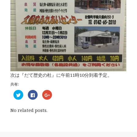
次は『だて歴史の杜』に午前11時10分到着予定。
共有:
ク
F
ク
リ
a
リ
ッ
c
ッ
ク
e
ク
し
b
し
No related posts.
て
o
て
T
o
G
w
k
o
i
で
o
t
共
g
t
有
l
e
す
e