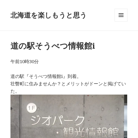
北海道を楽しもうと思う
メニュ
ーとウ
ィジェ
ット
道の駅そうべつ情報館i
午前10時30分
道の駅『そうべつ情報館i』到着。
壮瞥町に住みませんか？とメリットがドーンと掲げてい
た。