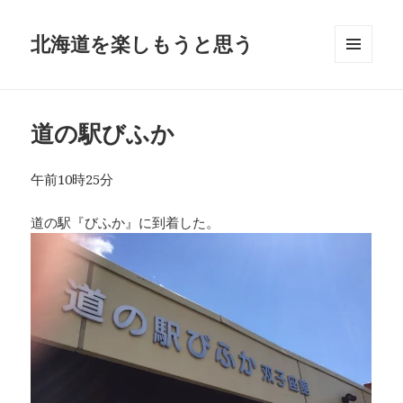
北海道を楽しもうと思う
メニュ
ーとウ
ィジェ
ット
道の駅びふか
午前10時25分
道の駅『びふか』に到着した。