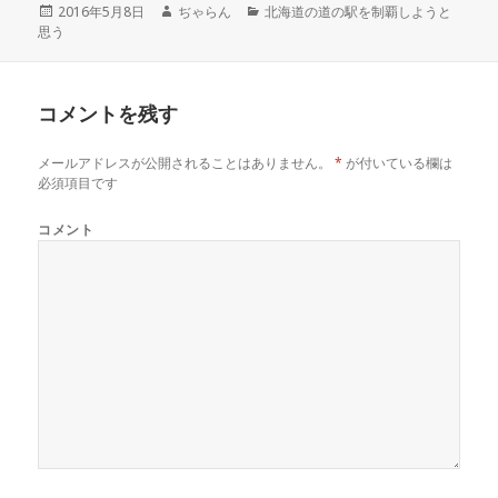
r
る
+
投
2016年5月8日
作
ぢゃらん
カ
北海道の道の駅を制覇しようと
で
に
で
思う
稿
成
テ
共
は
共
有
ク
有
日:
者
ゴ
(
リ
(
リ
新
ッ
新
し
ク
し
ー
い
し
い
コメントを残す
ウ
て
ウ
ィ
く
ィ
ン
だ
ン
ド
さ
ド
メールアドレスが公開されることはありません。
*
が付いている欄は
ウ
い
ウ
で
(
で
必須項目です
開
新
開
き
し
き
ま
い
ま
コメント
す
ウ
す
)
ィ
)
ン
ド
ウ
で
開
き
ま
す
)