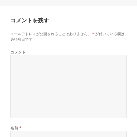
有
ク
有
日:
者
ゴ
(
リ
(
リ
新
ッ
新
し
ク
し
ー
い
し
い
コメントを残す
ウ
て
ウ
ィ
く
ィ
ン
だ
ン
ド
さ
ド
メールアドレスが公開されることはありません。
*
が付いている欄は
ウ
い
ウ
で
(
で
必須項目です
開
新
開
き
し
き
ま
い
ま
コメント
す
ウ
す
)
ィ
)
ン
ド
ウ
で
開
き
ま
す
)
名前
*