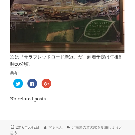
次は『サラブレッドロード新冠』だ。到着予定は午後8
時20分頃。
共有:
ク
F
ク
リ
a
リ
ッ
c
ッ
ク
e
ク
し
b
し
No related posts.
て
o
て
T
o
G
w
k
o
i
で
o
t
共
g
t
有
l
e
す
e
r
る
+
投
2016年5月2日
作
ぢゃらん
カ
北海道の道の駅を制覇しようと
で
に
で
思う
稿
成
テ
共
は
共