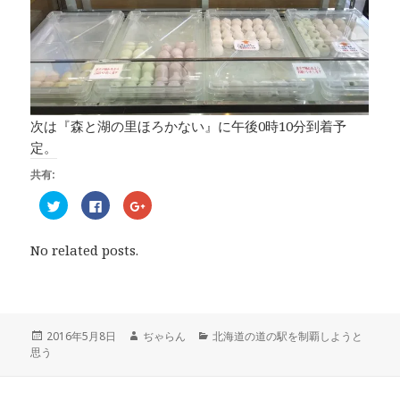
次は『森と湖の里ほろかない』に午後0時10分到着予
定。
共有:
ク
F
ク
リ
a
リ
ッ
c
ッ
ク
e
ク
し
b
し
No related posts.
て
o
て
T
o
G
w
k
o
i
で
o
t
共
g
t
有
l
e
す
e
r
る
+
投
2016年5月8日
作
ぢゃらん
カ
北海道の道の駅を制覇しようと
で
に
で
思う
稿
成
テ
共
は
共
有
ク
有
日:
者
ゴ
(
リ
(
リ
新
ッ
新
し
ク
し