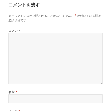
ー
い
し
い
コメントを残す
ウ
て
ウ
ィ
く
ィ
ン
だ
ン
ド
さ
ド
メールアドレスが公開されることはありません。
*
が付いている欄は
ウ
い
ウ
で
(
で
必須項目です
開
新
開
き
し
き
ま
い
ま
コメント
す
ウ
す
)
ィ
)
ン
ド
ウ
で
開
き
ま
す
)
名前
*