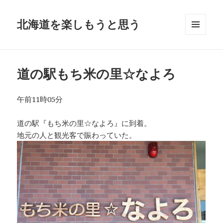
北海道を楽しもうと思う
メニュ
ーとウ
ィジェ
ット
道の駅もち米の里☆なよろ
午前11時05分
道の駅『もち米の里☆なよろ』に到着。
地元の人と観光客で賑わっていた。