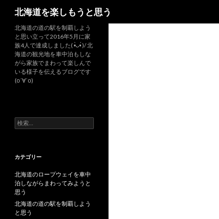
検
北海道を楽しもうと思う
索
北海道の道の駅を制覇しよう
と思い立って2016年5月に家
族4人で達成しました( •̀ᴗ•́ )/ 北
海道の観光地を車中泊もしな
がら家族でまわって楽しんで
いる様子を伝えるブログです
(о´∀`о)
検
索
:
カテゴリー
北海道のロープウェイを車中
泊しながらまわってみようと
思う
北海道の道の駅を制覇しよう
と思う