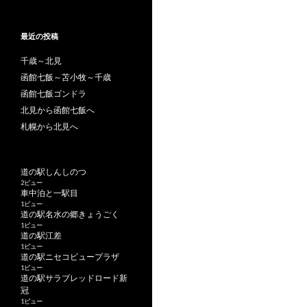
最近の投稿
千歳～北見
函館七飯～苫小牧～千歳
函館七飯ゴンドラ
北見から函館七飯へ
札幌から北見へ
道の駅しんしのつ
2ビュー
車中泊と一駅目
1ビュー
道の駅名水の郷きょうごく
1ビュー
道の駅江差
1ビュー
道の駅ニセコビュープラザ
1ビュー
道の駅サラブレッドロード新
冠
1ビュー