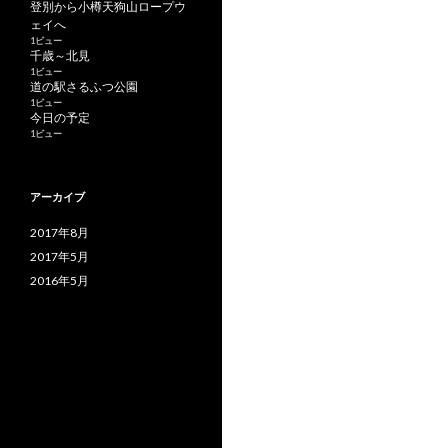
登別から小樽天狗山ロープウ
ェイへ
1ビュー
千歳～北見
1ビュー
道の駅さるふつ公園
1ビュー
今日の予定
1ビュー
アーカイブ
2017年8月
2017年5月
2016年5月