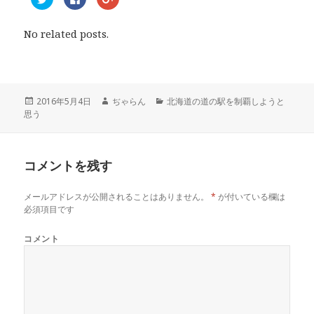
リ
a
リ
ッ
c
ッ
ク
e
ク
し
b
し
No related posts.
て
o
て
T
o
G
w
k
o
i
で
o
t
共
g
t
有
l
e
す
e
r
る
+
投
2016年5月4日
作
ぢゃらん
カ
北海道の道の駅を制覇しようと
で
に
で
思う
稿
成
テ
共
は
共
有
ク
有
日:
者
ゴ
(
リ
(
リ
新
ッ
新
し
ク
し
ー
い
し
い
コメントを残す
ウ
て
ウ
ィ
く
ィ
ン
だ
ン
ド
さ
ド
メールアドレスが公開されることはありません。
*
が付いている欄は
ウ
い
ウ
で
(
で
必須項目です
開
新
開
き
し
き
ま
い
ま
コメント
す
ウ
す
)
ィ
)
ン
ド
ウ
で
開
き
ま