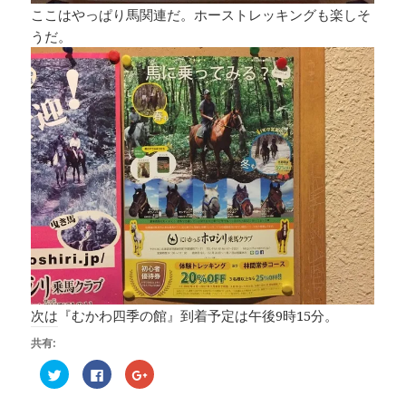
ここはやっぱり馬関連だ。ホーストレッキングも楽しそ
うだ。
次は『むかわ四季の館』到着予定は午後9時15分。
共有:
ク
F
ク
リ
a
リ
ッ
c
ッ
ク
e
ク