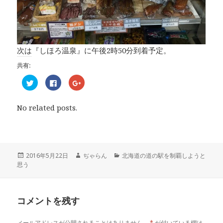
次は『しほろ温泉』に午後2時50分到着予定。
共有:
ク
F
ク
リ
a
リ
ッ
c
ッ
ク
e
ク
し
b
し
No related posts.
て
o
て
T
o
G
w
k
o
i
で
o
t
共
g
t
有
l
e
す
e
r
る
+
投
2016年5月22日
作
ぢゃらん
カ
北海道の道の駅を制覇しようと
で
に
で
思う
稿
成
テ
共
は
共
有
ク
有
日:
者
ゴ
(
リ
(
リ
新
ッ
新
し
ク
し
ー
い
し
い
コメントを残す
ウ
て
ウ
ィ
く
ィ
ン
だ
ン
ド
さ
ド
メールアドレスが公開されることはありません。
*
が付いている欄は