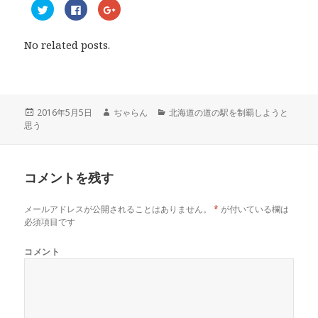
ク
F
ク
リ
a
リ
ッ
c
ッ
ク
e
ク
し
b
し
No related posts.
て
o
て
T
o
G
w
k
o
i
で
o
t
共
g
t
有
l
e
す
e
r
る
+
投
2016年5月5日
作
ぢゃらん
カ
北海道の道の駅を制覇しようと
で
に
で
思う
稿
成
テ
共
は
共
有
ク
有
日:
者
ゴ
(
リ
(
リ
新
ッ
新
し
ク
し
ー
い
し
い
コメントを残す
ウ
て
ウ
ィ
く
ィ
ン
だ
ン
ド
さ
ド
メールアドレスが公開されることはありません。
*
が付いている欄は
ウ
い
ウ
で
(
で
必須項目です
開
新
開
き
し
き
ま
い
ま
コメント
す
ウ
す
)
ィ
)
ン
ド
ウ
で
開
き