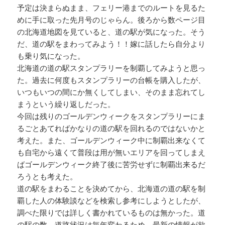
予定は決まらぬまま、フェリー港までのルートを見るた
めに手に取った先月号のじゃらん。後ろから数ページ目
の北海道地図を見ていると、道の駅が気になった。そう
だ、道の駅をまわってみよう！！嫁に話したら自分より
も乗り気になった。
北海道の道の駅スタンプラリーを制覇してみようと思っ
た。過去に何度もスタンプラリーの台帳を購入したが、
いつもいつの間にか無くしてしまい、そのまま忘れてし
まうという繰り返しだった。
今回は残りのゴールデンウィークをスタンプラリーにま
るごとあてればかなりの道の駅を回れるのではないかと
考えた。また、ゴールデンウィーク中に制覇出来なくて
も自宅から遠くて普段は用が無いエリアを回ってしまえ
ばゴールデンウィーク終了後に苦労せずに制覇出来るだ
ろうとも考えた。
道の駅をまわることを決めてから、北海道の道の駅を制
覇した人の体験談などを検索し参考にしようとしたが、
調べた限りでは詳しく書かれているものは無かった。道
の駅の数、道路状況は毎年変わるため、最新の情報が欲