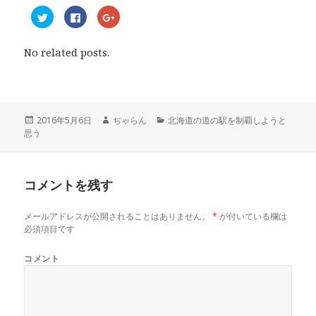
ク
F
ク
リ
a
リ
ッ
c
ッ
ク
e
ク
し
b
し
No related posts.
て
o
て
T
o
G
w
k
o
i
で
o
t
共
g
t
有
l
e
す
e
r
る
+
投
2016年5月6日
作
ぢゃらん
カ
北海道の道の駅を制覇しようと
で
に
で
思う
稿
成
テ
共
は
共
有
ク
有
日:
者
ゴ
(
リ
(
リ
新
ッ
新
し
ク
し
ー
い
し
い
コメントを残す
ウ
て
ウ
ィ
く
ィ
ン
だ
ン
ド
さ
ド
メールアドレスが公開されることはありません。
*
が付いている欄は
ウ
い
ウ
で
(
で
必須項目です
開
新
開
き
し
き
ま
い
ま
コメント
す
ウ
す
)
ィ
)
ン
ド
ウ
で
開