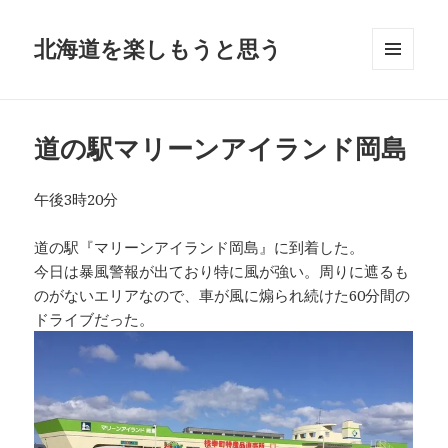
北海道を楽しもうと思う
メニュ
ーとウ
ィジェ
ット
道の駅マリーンアイランド岡島
午後3時20分
道の駅『マリーンアイランド岡島』に到着した。
今日は暴風警報が出ており特に風が強い。周りに遮るも
のがないエリアなので、車が風に煽られ続けた60分間の
ドライブだった。