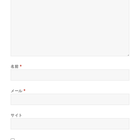
ド
ウ
で
開
き
ま
す
)
名前
*
メール
*
サイト