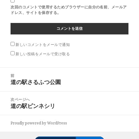
次回のコメントで使用するためブラウザーに自分の名前、メールア
ドレス、サイトを保存する。
新しいコメントをメールで通知
新しい投稿をメールで受け取る
投
前
稿
道の駅さるふつ公園
前
ナ
の
ビ
投
次ページへ
ゲ
稿:
道の駅ピンネシリ
次
ー
の
シ
投
ョ
Proudly powered by WordPress
稿:
ン