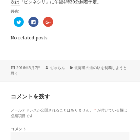
次は『ピンネシリ』に午後4時30分到着予定。
共有:
ク
F
ク
リ
a
リ
ッ
c
ッ
ク
e
ク
し
b
し
No related posts.
て
o
て
T
o
G
w
k
o
i
で
o
t
共
g
t
有
l
e
す
e
r
る
+
投
2016年5月7日
作
ぢゃらん
カ
北海道の道の駅を制覇しようと
で
に
で
思う
稿
成
テ
共
は
共
有
ク
有
日:
者
ゴ
(
リ
(
リ
新
ッ
新
し
ク
し
ー
い
し
い
コメントを残す
ウ
て
ウ
ィ
く
ィ
ン
だ
ン
ド
さ
ド
メールアドレスが公開されることはありません。
*
が付いている欄は
ウ
い
ウ
で
(
で
必須項目です
開
新
開
き
し
き
ま
い
ま
コメント
す
ウ
す
)
ィ
)
ン