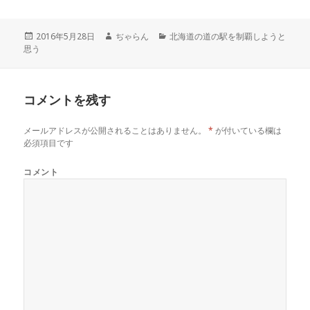
t
共
g
t
有
l
e
す
e
r
る
+
投
2016年5月28日
作
ぢゃらん
カ
北海道の道の駅を制覇しようと
で
に
で
思う
稿
成
テ
共
は
共
有
ク
有
日:
者
ゴ
(
リ
(
リ
新
ッ
新
し
ク
し
ー
い
し
い
コメントを残す
ウ
て
ウ
ィ
く
ィ
ン
だ
ン
ド
さ
ド
メールアドレスが公開されることはありません。
*
が付いている欄は
ウ
い
ウ
で
(
で
必須項目です
開
新
開
き
し
き
ま
い
ま
コメント
す
ウ
す
)
ィ
)
ン
ド
ウ
で
開
き
ま
す
)