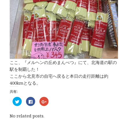
ここ、『メルヘンの丘めまんべつ』にて、北海道の駅の
駅を制覇した！
ここから北見市の自宅へ戻ると本日の走行距離は約
400kmとなる。
共有:
ク
F
ク
リ
a
リ
ッ
c
ッ
ク
e
ク
し
b
し
No related posts.
て
o
て
T
o
G
w
k
o
i
で
o