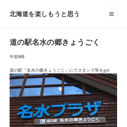
北海道を楽しもうと思う
メニュ
ーとウ
ィジェ
ット
道の駅名水の郷きょうごく
午前8時
道の駅『名水の郷きょうごく』にてスタンプ等をget