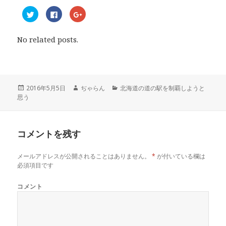
ク
F
ク
リ
a
リ
ッ
c
ッ
ク
e
ク
し
b
し
No related posts.
て
o
て
T
o
G
w
k
o
i
で
o
t
共
g
t
有
l
e
す
e
r
る
+
投
2016年5月5日
作
ぢゃらん
カ
北海道の道の駅を制覇しようと
で
に
で
思う
稿
成
テ
共
は
共
有
ク
有
日:
者
ゴ
(
リ
(
リ
新
ッ
新
し
ク
し
ー
い
し
い
コメントを残す
ウ
て
ウ
ィ
く
ィ
ン
だ
ン
ド
さ
ド
メールアドレスが公開されることはありません。
*
が付いている欄は
ウ
い
ウ
で
(
で
必須項目です
開
新
開
き
し
き
ま
い
ま
コメント
す
ウ
す
)
ィ
)
ン
ド
ウ
で
開