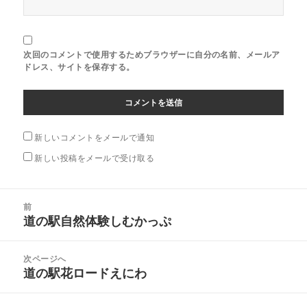
次回のコメントで使用するためブラウザーに自分の名前、メールア
ドレス、サイトを保存する。
新しいコメントをメールで通知
新しい投稿をメールで受け取る
投
前
稿
道の駅自然体験しむかっぷ
前
ナ
の
ビ
投
次ページへ
ゲ
稿:
道の駅花ロードえにわ
次
ー
の
シ
投