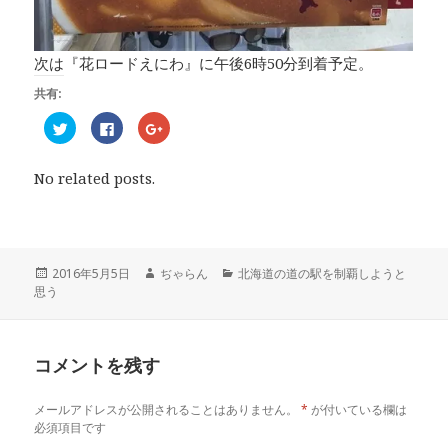
次は『花ロードえにわ』に午後6時50分到着予定。
共有:
ク
F
ク
リ
a
リ
ッ
c
ッ
ク
e
ク
し
b
し
No related posts.
て
o
て
T
o
G
w
k
o
i
で
o
t
共
g
t
有
l
e
す
e
r
る
+
投
2016年5月5日
作
ぢゃらん
カ
北海道の道の駅を制覇しようと
で
に
で
思う
稿
成
テ
共
は
共
有
ク
有
日:
者
ゴ
(
リ
(
リ
新
ッ
新
し
ク
し
ー
い
し
い
コメントを残す
ウ
て
ウ
ィ
く
ィ
ン
だ
ン
ド
さ
ド
メールアドレスが公開されることはありません。
*
が付いている欄は
ウ
い
ウ
で
(
で
必須項目です
開
新
開