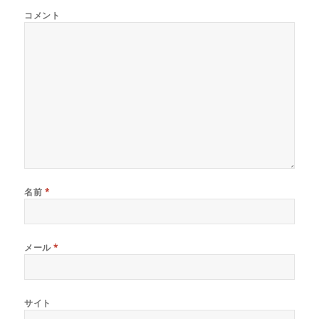
き
し
き
ま
い
ま
コメント
す
ウ
す
)
ィ
)
ン
ド
ウ
で
開
き
ま
す
)
名前
*
メール
*
サイト