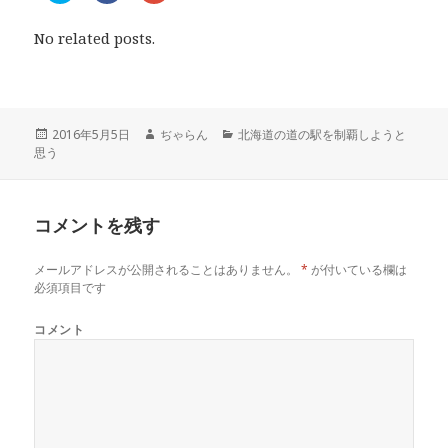
ッ
c
ッ
ク
e
ク
し
b
し
No related posts.
て
o
て
T
o
G
w
k
o
i
で
o
t
共
g
t
有
l
e
す
e
r
る
+
投
2016年5月5日
作
ぢゃらん
カ
北海道の道の駅を制覇しようと
で
に
で
思う
稿
成
テ
共
は
共
有
ク
有
日:
者
ゴ
(
リ
(
リ
新
ッ
新
し
ク
し
ー
い
し
い
コメントを残す
ウ
て
ウ
ィ
く
ィ
ン
だ
ン
ド
さ
ド
メールアドレスが公開されることはありません。
*
が付いている欄は
ウ
い
ウ
で
(
で
必須項目です
開
新
開
き
し
き
ま
い
ま
コメント
す
ウ
す
)
ィ
)
ン
ド
ウ
で
開
き
ま
す