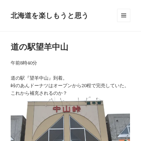
北海道を楽しもうと思う
メニュ
ーとウ
ィジェ
ット
道の駅望羊中山
午前8時40分
道の駅『望羊中山』到着。
峠のあんドーナツはオープンから20程で完売していた。
これから補充されるのか？