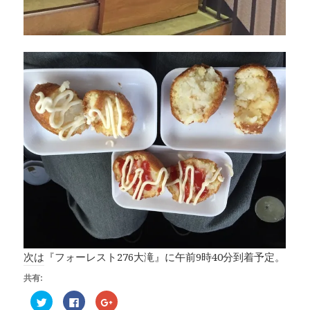
次は『フォーレスト276大滝』に午前9時40分到着予定。
共有:
ク
F
ク
リ
a
リ