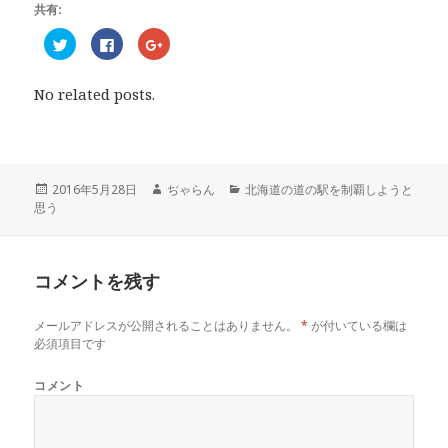
共有:
ク
F
ク
リ
a
リ
ッ
c
ッ
ク
e
ク
し
b
し
No related posts.
て
o
て
T
o
G
w
k
o
i
で
o
t
共
g
t
有
l
e
す
e
r
る
+
投
2016年5月28日
作
ぢゃらん
カ
北海道の道の駅を制覇しようと
で
に
で
思う
稿
成
テ
共
は
共
有
ク
有
日:
者
ゴ
(
リ
(
リ
新
ッ
新
し
ク
し
ー
い
し
い
コメントを残す
ウ
て
ウ
ィ
く
ィ
ン
だ
ン
ド
さ
ド
メールアドレスが公開されることはありません。
*
が付いている欄は
ウ
い
ウ
で
(
で
必須項目です
開
新
開
き
し
き
ま
い
ま
コメント
す
ウ
す
)
ィ
)
ン
ド
ウ