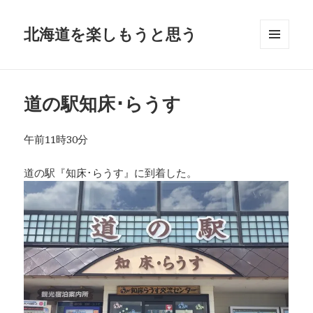
北海道を楽しもうと思う
メニュ
ーとウ
ィジェ
ット
道の駅知床･らうす
午前11時30分
道の駅『知床･らうす』に到着した。