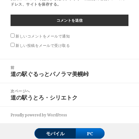
ドレス、サイトを保存する。
新しいコメントをメールで通知
新しい投稿をメールで受け取る
投
前
稿
道の駅ぐるっとパノラマ美幌峠
前
ナ
の
ビ
投
次ページへ
ゲ
稿:
道の駅うとろ・シリエトク
次
ー
の
シ
投
ョ
Proudly powered by WordPress
稿:
ン
モバイル
PC