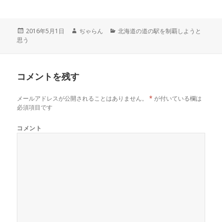
i
で
o
t
共
g
t
有
l
e
す
e
r
る
+
投
2016年5月1日
作
ぢゃらん
カ
北海道の道の駅を制覇しようと
で
に
で
思う
稿
成
テ
共
は
共
有
ク
有
日:
者
ゴ
(
リ
(
リ
新
ッ
新
し
ク
し
ー
い
し
い
コメントを残す
ウ
て
ウ
ィ
く
ィ
ン
だ
ン
ド
さ
ド
メールアドレスが公開されることはありません。
*
が付いている欄は
ウ
い
ウ
で
(
で
必須項目です
開
新
開
き
し
き
ま
い
ま
コメント
す
ウ
す
)
ィ
)
ン
ド
ウ
で
開
き
ま
す
)