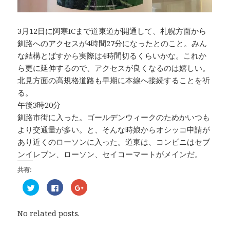
3月12日に阿寒ICまで道東道が開通して、札幌方面から
釧路へのアクセスが4時間27分になったとのこと。みん
な結構とばすから実際は4時間切るくらいかな。これか
ら更に延伸するので、アクセスが良くなるのは嬉しい。
北見方面の高規格道路も早期に本線へ接続することを祈
る。
午後3時20分
釧路市街に入った。ゴールデンウィークのためかいつも
より交通量が多い。と、そんな時娘からオシッコ申請が
あり近くのローソンに入った。道東は、コンビニはセブ
ンイレブン、ローソン、セイコーマートがメインだ。
共有:
ク
F
ク
リ
a
リ
ッ
c
ッ
ク
e
ク
し
b
し
No related posts.
て
o
て
T
o
G
w
k
o