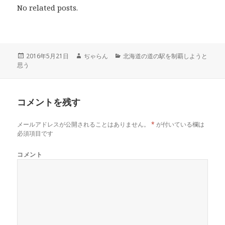
し
b
し
No related posts.
て
o
て
T
o
G
w
k
o
i
で
o
t
共
g
t
有
l
e
す
e
r
る
+
投
2016年5月21日
作
ぢゃらん
カ
北海道の道の駅を制覇しようと
で
に
で
思う
稿
成
テ
共
は
共
有
ク
有
日:
者
ゴ
(
リ
(
リ
新
ッ
新
し
ク
し
ー
い
し
い
コメントを残す
ウ
て
ウ
ィ
く
ィ
ン
だ
ン
ド
さ
ド
メールアドレスが公開されることはありません。
*
が付いている欄は
ウ
い
ウ
で
(
で
必須項目です
開
新
開
き
し
き
ま
い
ま
コメント
す
ウ
す
)
ィ
)
ン
ド
ウ
で
開
き
ま
す
)