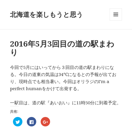
北海道を楽しもうと思う
メニュ
ーとウ
ィジェ
ット
2016年5月3回目の道の駅まわ
り
今回で5月にはいってから３回目の道の駅まわりにな
る。今日の道東の気温は34℃になるとの予報が出てお
り、現時点でも相当暑い。今回はオリラジのI’m a
perfect humanをかけて出発する。
一駅目は、道の駅『あいおい』に11時50分に到着予定。
共有:
ク
F
ク
リ
a
リ
ッ
c
ッ
ク
e
ク